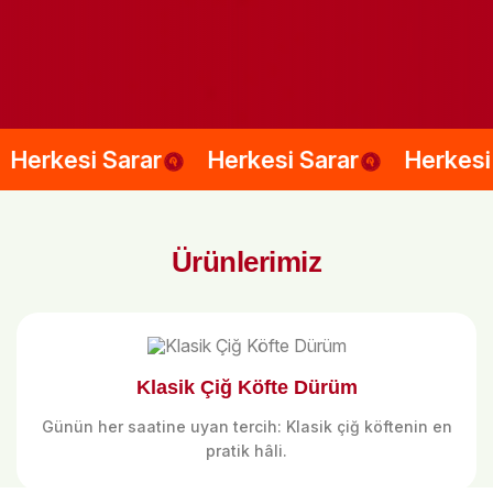
rar
Herkesi Sarar
Herkesi Sarar
H
Ürünlerimiz
Klasik Çiğ Köfte Dürüm
Günün her saatine uyan tercih: Klasik çiğ köftenin en
pratik hâli.